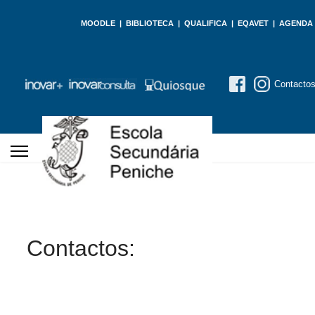
MOODLE
|
BIBLIOTECA
|
QUALIFICA
|
EQAVET
|
AGENDA
Contacto
Contactos: