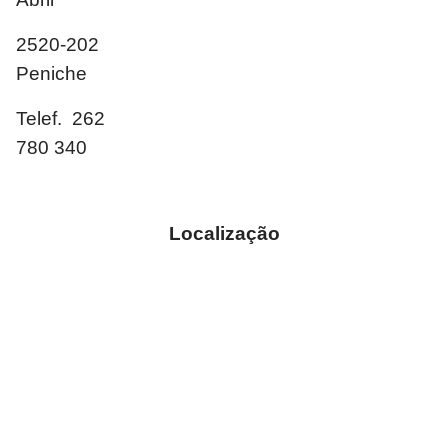
2520-202
Peniche
Telef. 262
780 340
Localização