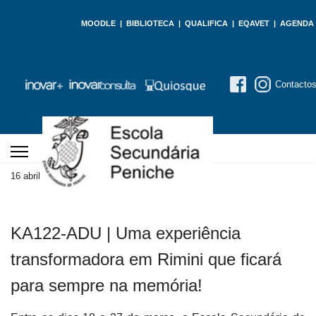
MOODLE
|
BIBLIOTECA
|
QUALIFICA
|
EQAVET
|
AGENDA
Contacto
16 abril 2026
Atualizado em 27 abril 2026
KA122-ADU | Uma experiência
transformadora em Rimini que ficará
para sempre na memória!