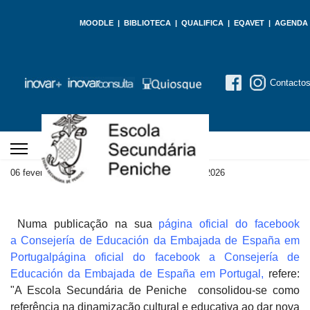
MOODLE
|
BIBLIOTECA
|
QUALIFICA
|
EQAVET
|
AGENDA
Contacto
06 fevereiro 2026
Atualizado em 06 fevereiro 2026
Numa publicação na sua
página oficial do facebook
a Consejería de Educación da Embajada de España em
Portugalpágina oficial do facebook a Consejería de
Educación da Embajada de España em Portugal
,
refere:
"A Escola Secundária de Peniche consolidou-se como
referência na dinamização cultural e educativa ao dar nova