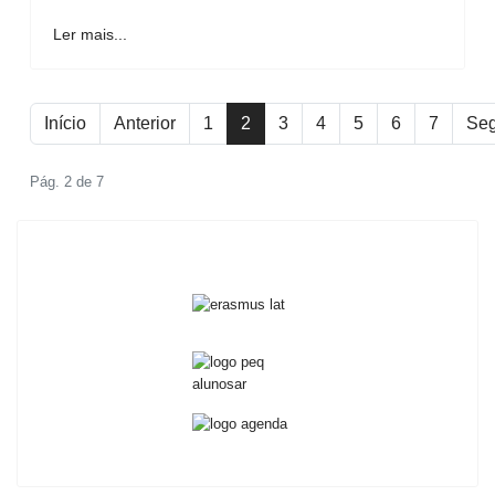
Ler mais...
Início
Anterior
1
2
3
4
5
6
7
Seg
Pág. 2 de 7