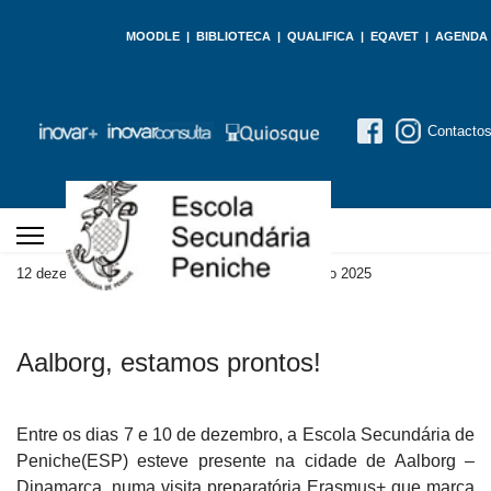
MOODLE
|
BIBLIOTECA
|
QUALIFICA
|
EQAVET
|
AGENDA
Contacto
12 dezembro 2025
Atualizado em 12 dezembro 2025
Aalborg, estamos prontos!
Entre os dias 7 e 10 de dezembro, a Escola Secundária de
Peniche(ESP) esteve presente na cidade de Aalborg –
Dinamarca, numa visita preparatória Erasmus+ que marca