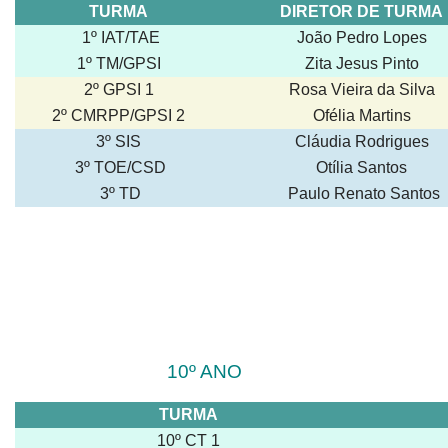
TURMA
DIRETOR DE TURMA
1º IAT/TAE
João Pedro Lopes
1º TM/GPSI
Zita Jesus Pinto
2º GPSI 1
Rosa Vieira da Silva
2º CMRPP/GPSI 2
Ofélia Martins
3º SIS
Cláudia Rodrigues
3º TOE/CSD
Otília Santos
3º TD
Paulo Renato Santos
10º ANO
TURMA
10º CT 1