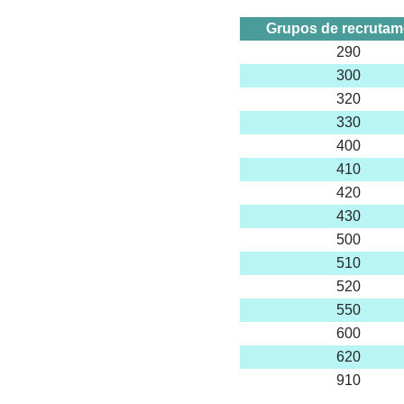
Grupos de recrutam
290
300
320
330
400
410
420
430
500
510
520
550
600
620
910