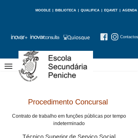
MOODLE
|
BIBLIOTECA
|
QUALIFICA
|
EQAVET
|
AGENDA
Contacto
Procedimento Concursal
Contrato de trabalho em funções públicas por tempo
indeterminado
Técnico Superior de Serviço Social