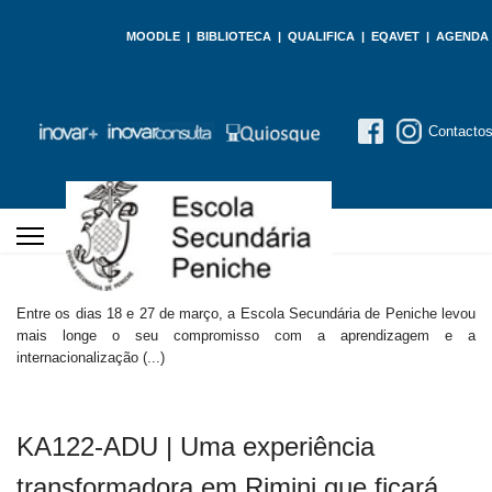
MOODLE
|
BIBLIOTECA
|
QUALIFICA
|
EQAVET
|
AGENDA
Contacto
ERASMUS+ ITÁLIA
Entre os dias 18 e 27 de março, a Escola Secundária de Peniche levou
mais longe o seu compromisso com a aprendizagem e a
internacionalização (...)
KA122-ADU | Uma experiência
transformadora em Rimini que ficará